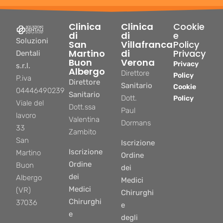
Clinica
Clinica
Cookie
di
di
e
Soluzioni
San
Villafranca
Policy
Martino
di
Privacy
Dentali
Buon
Verona
Privacy
s.r.l.
Albergo
Direttore
Policy
P.iva
Direttore
Sanitario
Cookie
04446490239
Sanitario
Dott.
Policy
Viale del
Dott.ssa
Paul
lavoro
Valentina
Dormans
33
Zambito
San
Iscrizione
Iscrizione
Martino
Ordine
Ordine
Buon
dei
dei
Albergo
Medici
Medici
(VR)
Chirurghi
Chirurghi
37036
e
e
degli