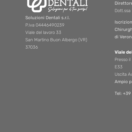
Direttor
Dott.ssa
Soluzioni Dentali s.r.l.
Iscrizio
P.iva 04446490239
Chirurgh
Viale del lavoro 33
di Veron
San Martino Buon Albergo (VR)
37036
Viale de
Presso il
E33
Uscita A
Ampio p
Tel: +3