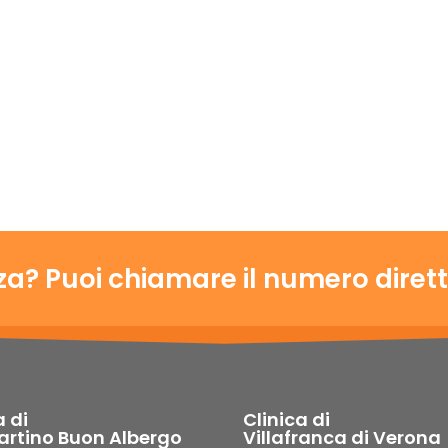
a? Puoi chiamare il numero diret
a di
Clinica di
artino Buon Albergo
Villafranca di Verona