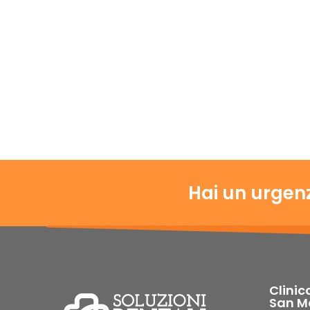
Hai un urgenz
Clinic
San M