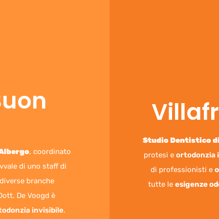
Buon
Villa
Studio Dentistico di
 Albergo
, coordinato
protesi e
ortodonzia i
avvale di uno staff di
di professionisti e
o
e diverse branche
tutte le
esigenze od
 Dott. De Voogd è
todonzia
invisibile
.