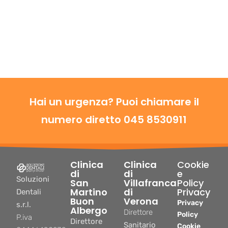
Hai un urgenza? Puoi chiamare il
numero diretto 045 8530911
Clinica
Clinica
Cookie
di
di
e
Soluzioni
San
Villafranca
Policy
Martino
di
Privacy
Dentali
Buon
Verona
Privacy
s.r.l.
Albergo
Direttore
Policy
P.iva
Direttore
Sanitario
Cookie