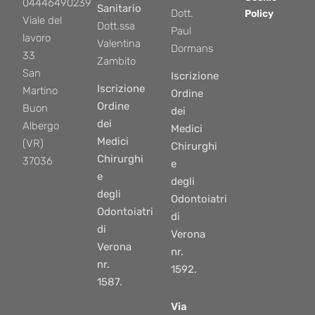
04446490239
Sanitario
Dott.
Policy
Viale del
Dott.ssa
Paul
lavoro
Valentina
Dormans
33
Zambito
San
Iscrizione
Iscrizione
Martino
Ordine
Ordine
Buon
dei
dei
Albergo
Medici
Medici
(VR)
Chirurghi
Chirurghi
37036
e
e
degli
degli
Odontoiatri
Odontoiatri
di
di
Verona
Verona
nr.
nr.
1592.
1587.
Via